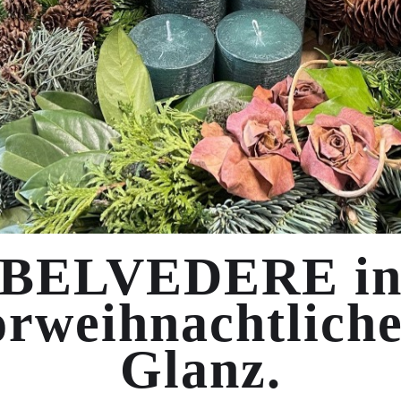
BELVEDERE i
orweihnachtlich
Glanz.