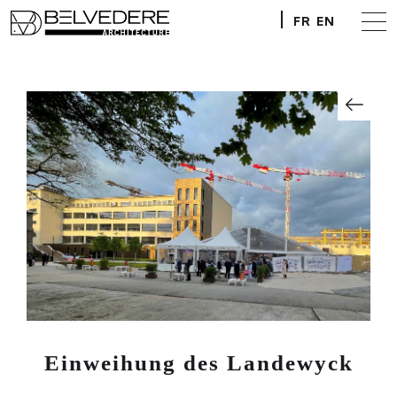
FR
EN
Einweihung des Landewyck