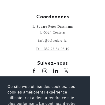
Coordonnées
1, Square Peter Dussmann
L-5324 Contern
info@belvedere.lu
Tel +352 26 34 06 10
Suivez-nous
www.oai.lu
www.guideoai.lu
www.laix.lu
Ce site web utilise des cookies. Les
www.architectour.lu
www.bhp.lu
cookies améliorent l'expérience
www.unplanpourtonavenir.lu
utilisateur et aident à rendre ce site
plus performant. En continuant votre