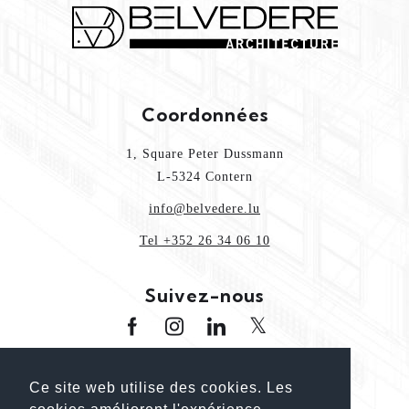
Coordonnées
1, Square Peter Dussmann
L-5324 Contern
info@belvedere.lu
Tel +352 26 34 06 10
Suivez-nous
www.oai.lu
www.guideoai.lu
www.laix.lu
Ce site web utilise des cookies. Les
www.architectour.lu
www.bhp.lu