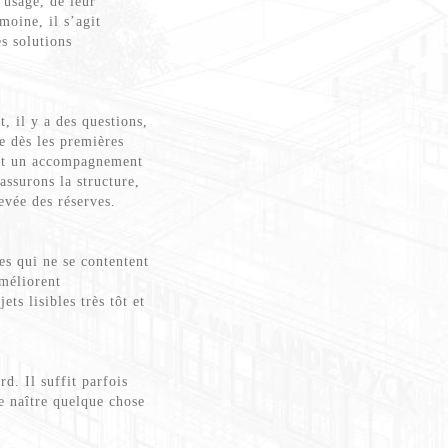
 usage, de leur
moine, il s’agit
es solutions
 il y a des questions,
e dès les premières
e et un accompagnement
 assurons la structure,
evée des réserves.
es qui ne se contentent
améliorent
ts lisibles très tôt et
d. Il suffit parfois
e naître quelque chose