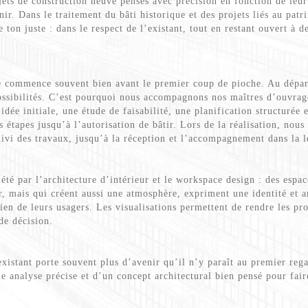
jets de construction neuve pensés avec précision en fonction de leur
nir. Dans le traitement du bâti historique et des projets liés au patri
 ton juste : dans le respect de l’existant, tout en restant ouvert à d
 commence souvent bien avant le premier coup de pioche. Au départ,
possibilités. C’est pourquoi nous accompagnons nos maîtres d’ouvrag
idée initiale, une étude de faisabilité, une planification structuré
es étapes jusqu’à l’autorisation de bâtir. Lors de la réalisation, nous
uivi des travaux, jusqu’à la réception et l’accompagnement dans la l
été par l’architecture d’intérieur et le workspace design : des espac
r, mais qui créent aussi une atmosphère, expriment une identité et 
en de leurs usagers. Les visualisations permettent de rendre les proje
 de décision.
xistant porte souvent plus d’avenir qu’il n’y paraît au premier regar
e analyse précise et d’un concept architectural bien pensé pour fair