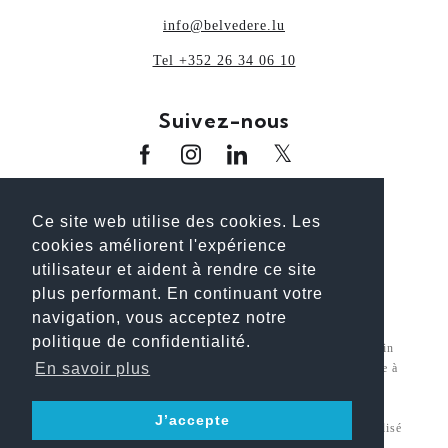
info@belvedere.lu
Tel +352 26 34 06 10
Suivez-nous
www.oai.lu
www.guideoai.lu
www.laix.lu
Ce site web utilise des cookies. Les
www.architectour.lu
www.bhp.lu
cookies améliorent l'expérience
www.unplanpourtonavenir.lu
utilisateur et aident à rendre ce site
plus performant. En continuant votre
navigation, vous acceptez notre
politique de confidentialité.
Pour une meilleure lecture, nous utilisons le générique masculin
En savoir plus
neutre. Toutefois, les informations font explicitement référence à
tous les genres.
J’accepte
© 2026 Belvedere Architecture S.A. All Rights Reserved. Réalisé