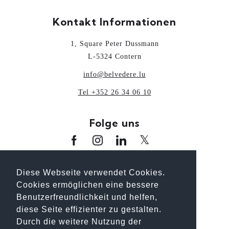
Kontakt Informationen
1, Square Peter Dussmann
L-5324 Contern
info@belvedere.lu
Tel +352 26 34 06 10
Folge uns
www.oai.lu
www.guideoai.lu
www.laix.lu
Diese Webseite verwendet Cookies.
www.architectour.lu
www.bhp.lu
Cookies ermöglichen eine bessere
www.unplanpourtonavenir.lu
Benutzerfreundlichkeit und helfen,
diese Seite effizienter zu gestalten.
Durch die weitere Nutzung der