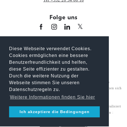
Tel +352 26 34 06 10
Folge uns
www.oai.lu
www.guideoai.lu
www.laix.lu
www.architectour.lu
www.bhp.lu
Diese Webseite verwendet Cookies.
Cookies ermöglichen eine bessere
www.unplanpourtonavenir.lu
Benutzerfreundlichkeit und helfen,
diese Seite effizienter zu gestalten.
Durch die weitere Nutzung der
Aus Gründen der besseren Lesbarkeit verwenden wir das
Webseite stimmen Sie unseren
geschlechtsneutrale generische Maskulinum. Die Angaben beziehen sich
Datenschutzregeln zu.
jedoch ausdrücklich auf alle Gender
Weitere Informationen finden Sie hier
© 2026 Belvedere Architecture S.A. Alle Rechte vorbehalten. Realisiert
Ich akzeptiere die Bedingungen
durch
INTERMEDIATIC
- Aktualisierung der Informationen :
BELVEDERE Architecture -
Rechtliche Hinweise
Datenschutzgrundverordnung